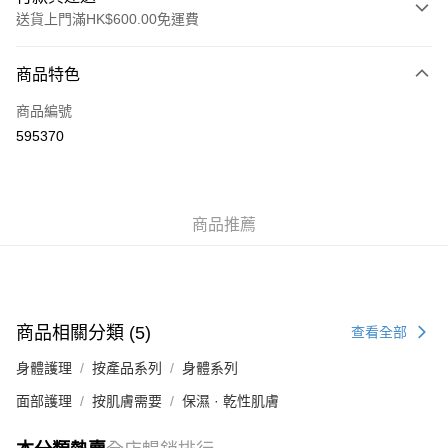
送貨上門滿HK$600.00免運費
付款方式
商品特色
信用卡
商品編號
AlipayHK
595370
WeChat Pay
送貨方式
商品推薦
標準運送 (4-7個工作天)
每筆HK$80.00，滿HK$600.00或以上免運費
澳門標準運送 (4-7個工作天)
運費表
商品相關分類 (5)
查看全部
身體護理
按產品系列
身體系列
面部護理
按肌膚需要
保濕 · 乾性肌膚