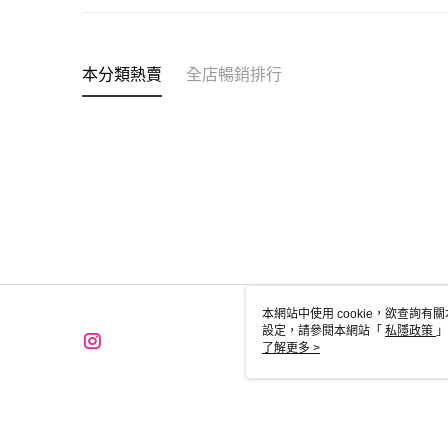
本分類熱賣
全店暢銷排行
本網站中使用 cookie，欲查詢有關
設定，請參閱本網站「
私隱政策
」
用 cookie。
了解更多 >