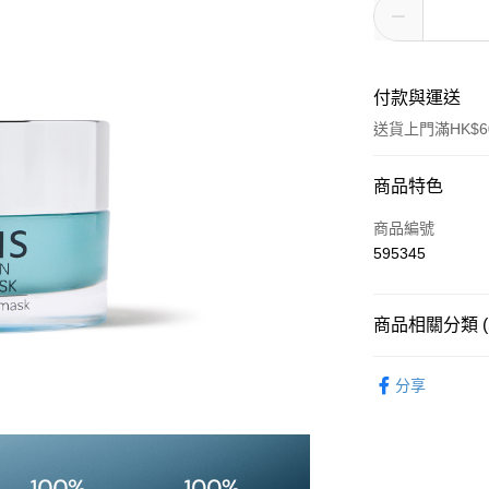
付款與運送
送貨上門滿HK$6
付款方式
商品特色
信用卡
商品編號
595345
AlipayHK
WeChat Pay
商品相關分類 (
面部護理
按產
送貨方式
分享
面部護理
按產
標準運送 (4-7個
面部護理
按肌
每筆HK$80.00
熱賣皇牌產品
澳門標準運送 (4