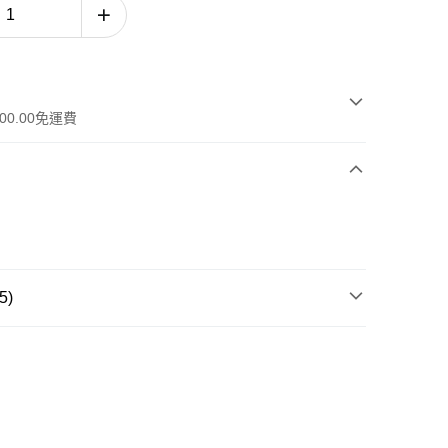
00.00免運費
5)
品系列
骨膠原系列
品類別
眼部護理
工作天)
膚需要
抗皺 · 減淡細紋
，滿HK$600.00或以上免運費
全部皇牌產品
-7個工作天)
運費表