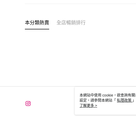
本分類熱賣
全店暢銷排行
本網站中使用 cookie，欲查詢有關
設定，請參閱本網站「
私隱政策
」
用 cookie。
了解更多 >