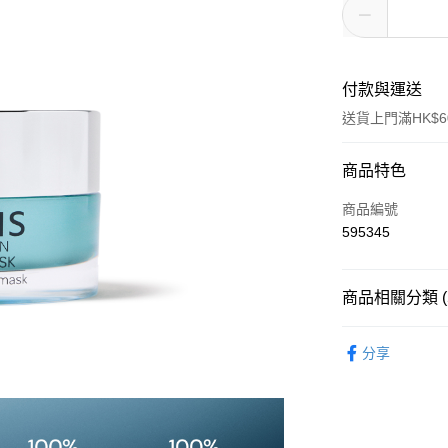
付款與運送
送貨上門滿HK$6
付款方式
商品特色
信用卡
商品編號
595345
AlipayHK
WeChat Pay
商品相關分類 (
面部護理
按產
送貨方式
分享
面部護理
按產
標準運送 (4-7個
面部護理
按肌
每筆HK$80.00
熱賣皇牌產品
澳門標準運送 (4