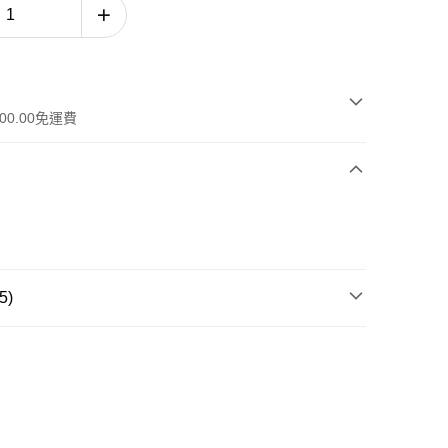
00.00免運費
5)
品系列
骨膠原系列
品類別
眼部護理
工作天)
膚需要
抗皺 · 減淡細紋
，滿HK$600.00或以上免運費
全部皇牌產品
-7個工作天)
運費表