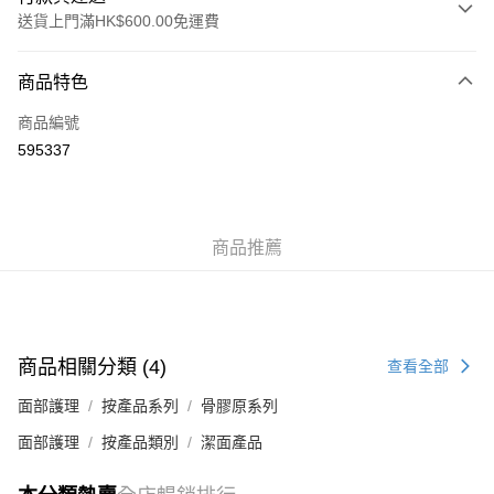
送貨上門滿HK$600.00免運費
付款方式
商品特色
信用卡
商品編號
AlipayHK
595337
WeChat Pay
送貨方式
商品推薦
標準運送 (4-7個工作天)
每筆HK$80.00，滿HK$600.00或以上免運費
澳門標準運送 (4-7個工作天)
運費表
商品相關分類 (4)
查看全部
面部護理
按產品系列
骨膠原系列
面部護理
按產品類別
潔面產品