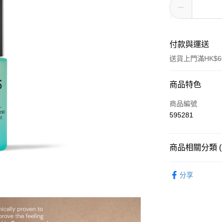
付款與運送
送貨上門滿HK$6
付款方式
商品特色
信用卡
商品編號
595281
AlipayHK
WeChat Pay
商品相關分類 (
面部護理
按產
送貨方式
分享
面部護理
按產
標準運送 (4-7個
面部護理
按肌
每筆HK$80.00
面部護理
按肌
澳門標準運送 (4