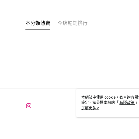
本分類熱賣
全店暢銷排行
本網站中使用 cookie，欲查詢有關
設定，請參閱本網站「
私隱政策
」
用 cookie。
了解更多 >