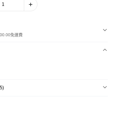
00.00免運費
5)
品系列
骨膠原系列
品類別
精華 · 護膚油
工作天)
膚需要
抗皺 · 減淡細紋
，滿HK$600.00或以上免運費
膚需要
保濕 · 乾性肌膚
-7個工作天)
運費表