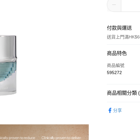
付款與運送
送貨上門滿HK$6
付款方式
商品特色
信用卡
商品編號
595272
AlipayHK
WeChat Pay
商品相關分類 (
面部護理
按產
送貨方式
分享
面部護理
按產
標準運送 (4-7個
面部護理
按肌
每筆HK$80.00
面部護理
按肌
澳門標準運送 (4