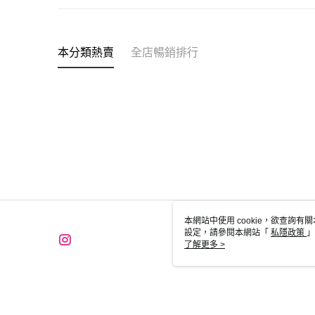
本分類熱賣
全店暢銷排行
本網站中使用 cookie，欲查詢有關
設定，請參閱本網站「
私隱政策
」
用 cookie。
了解更多 >