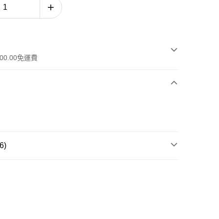
00.00免運費
6)
品系列
極致骨膠原系列
品類別
面膜 · 去角質
工作天)
膚需要
抗皺 · 減淡細紋
，滿HK$600.00或以上免運費
膚需要
緊緻提升
-7個工作天)
運費表