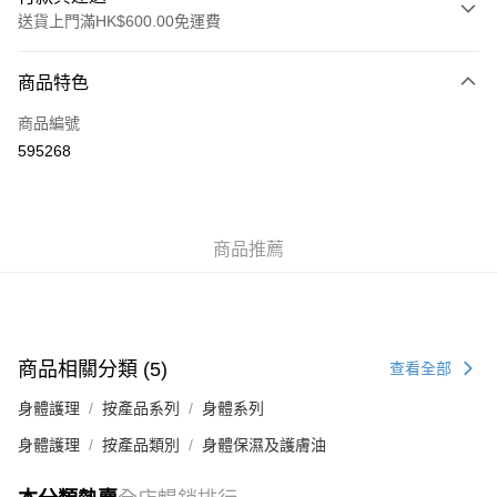
送貨上門滿HK$600.00免運費
付款方式
商品特色
信用卡
商品編號
AlipayHK
595268
WeChat Pay
送貨方式
商品推薦
標準運送 (4-7個工作天)
每筆HK$80.00，滿HK$600.00或以上免運費
澳門標準運送 (4-7個工作天)
運費表
商品相關分類 (5)
查看全部
身體護理
按產品系列
身體系列
身體護理
按產品類別
身體保濕及護膚油