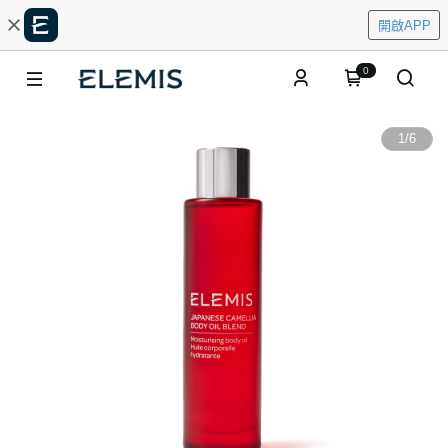
開啟APP
0
1
/
6