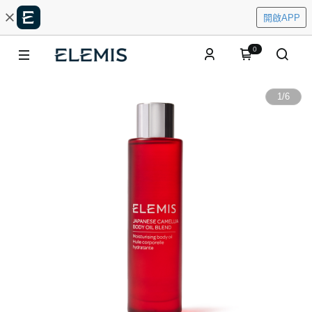
開啟APP
0
1
/
6