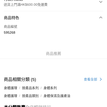
送貨上門滿HK$600.00免運費
付款方式
商品特色
信用卡
商品編號
AlipayHK
595268
WeChat Pay
送貨方式
商品推薦
標準運送 (4-7個工作天)
每筆HK$80.00，滿HK$600.00或以上免運費
澳門標準運送 (4-7個工作天)
運費表
商品相關分類 (5)
查看全部
身體護理
按產品系列
身體系列
身體護理
按產品類別
身體保濕及護膚油