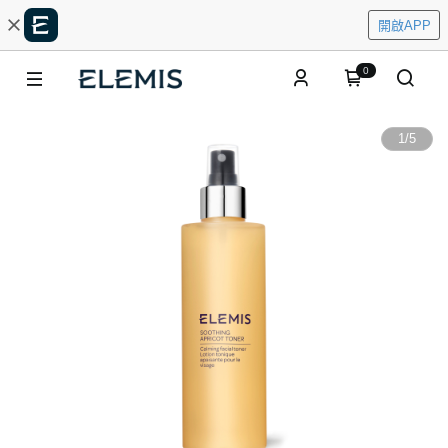
開啟APP
0
1
/
5