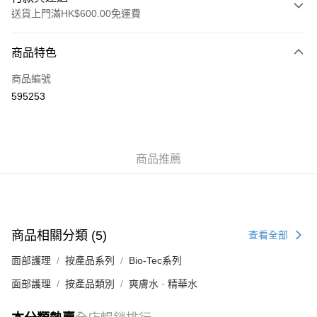
送貨上門滿HK$600.00免運費
付款方式
商品特色
信用卡
商品編號
AlipayHK
595253
WeChat Pay
送貨方式
商品推薦
標準運送 (4-7個工作天)
每筆HK$80.00，滿HK$600.00或以上免運費
澳門標準運送 (4-7個工作天)
運費表
商品相關分類 (5)
查看全部
面部護理
按產品系列
Bio-Tec系列
面部護理
按產品類別
爽膚水 · 精華水