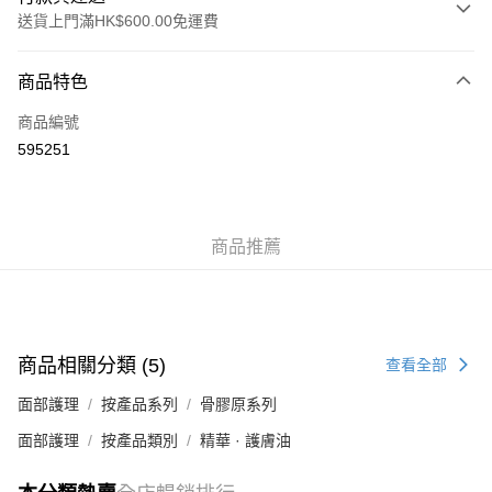
送貨上門滿HK$600.00免運費
付款方式
商品特色
信用卡
商品編號
AlipayHK
595251
WeChat Pay
送貨方式
商品推薦
標準運送 (4-7個工作天)
每筆HK$80.00，滿HK$600.00或以上免運費
澳門標準運送 (4-7個工作天)
運費表
商品相關分類 (5)
查看全部
面部護理
按產品系列
骨膠原系列
面部護理
按產品類別
精華 · 護膚油