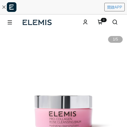
開啟APP
0
1
/
5