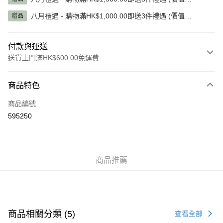
HK$1,345.00)
八月禮遇 - 購物滿HK$1,000.00即送3件禮遇 (價值
贈品
HK$785.00)
付款與運送
送貨上門滿HK$600.00免運費
付款方式
商品特色
信用卡
商品編號
AlipayHK
595250
WeChat Pay
送貨方式
商品推薦
標準運送 (4-7個工作天)
每筆HK$80.00，滿HK$600.00或以上免運費
澳門標準運送 (4-7個工作天)
運費表
商品相關分類 (5)
查看全部