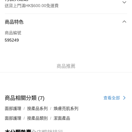
送貨上門滿HK$600.00免運費
付款方式
商品特色
信用卡
商品編號
AlipayHK
595249
WeChat Pay
送貨方式
商品推薦
標準運送 (4-7個工作天)
每筆HK$80.00，滿HK$600.00或以上免運費
澳門標準運送 (4-7個工作天)
運費表
商品相關分類 (7)
查看全部
面部護理
按產品系列
煥膚亮肌系列
面部護理
按產品類別
潔面產品