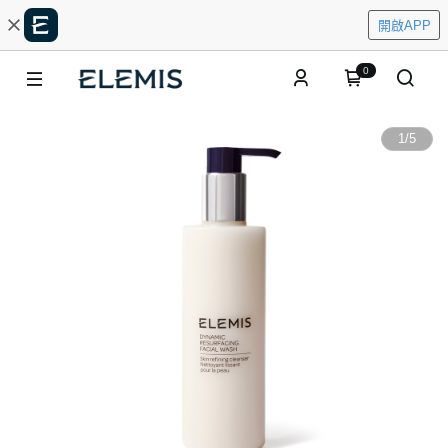
開啟APP
0
1
/
5