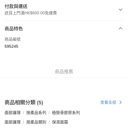
付款與運送
送貨上門滿HK$600.00免運費
付款方式
商品特色
信用卡
商品編號
AlipayHK
595245
WeChat Pay
送貨方式
商品推薦
標準運送 (4-7個工作天)
每筆HK$80.00，滿HK$600.00或以上免運費
澳門標準運送 (4-7個工作天)
運費表
商品相關分類 (5)
查看全部
面部護理
按產品系列
極致骨膠原系列
面部護理
按產品類別
保濕面霜